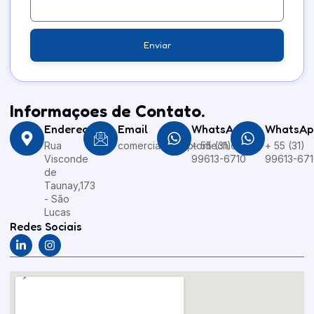
Enviar
Informaçoes de Contato.
Endereço
Email
WhatsApp
WhatsAp
Rua
comercial@kryptontech.com.br
+ 55 (31)
+ 55 (31)
Visconde
99613-6710
99613-67
de
Taunay,173
- São
Lucas
Redes Sociais