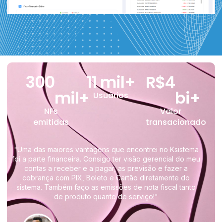
300
11
 mil+
R$
4
mil+
bi+
Usuários
NFs
Valor
emitidas
transacionado
"Uma das maiores vantagens que encontrei no Ksistema
foi a parte financeira. Consigo ter visão gerencial do meu
contas a receber e a pagar, as previsão e fazer a
cobrança com PIX, Boleto e Cartão diretamente do
sistema. Também faço as emissões de nota fiscal tanto
de produto quanto de serviço!"